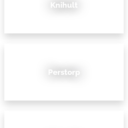
Knihult
Perstorp