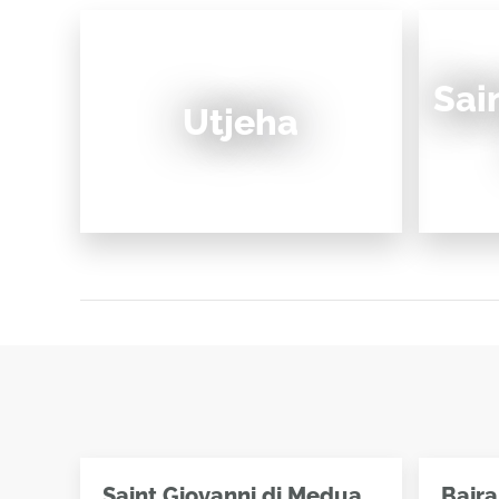
Sai
Utjeha
Saint Giovanni di Medua
Bajr