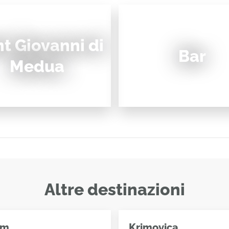
nt Giovanni di
Bar
Medua
Altre destinazioni
am
Krimovica