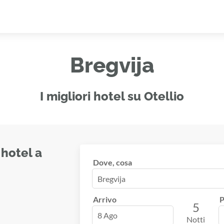
Bregvija
I migliori hotel su Otellio
 hotel a
Dove, cosa
Arrivo
P
5
8 Ago
Notti