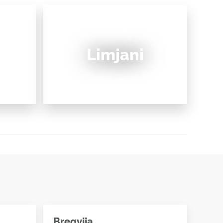
Limjani
Bregvija