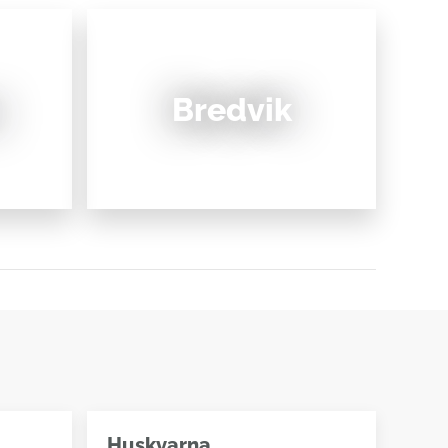
Bredvik
Huskvarna