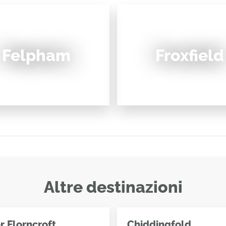
Felpham
Froxfield
Altre destinazioni
 Florncroft
Chiddingfold