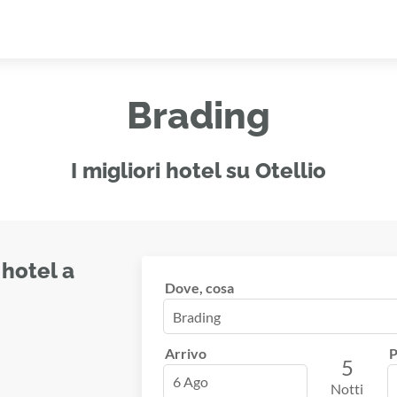
Brading
I migliori hotel su Otellio
 hotel a
Dove, cosa
Arrivo
P
5
6 Ago
Notti