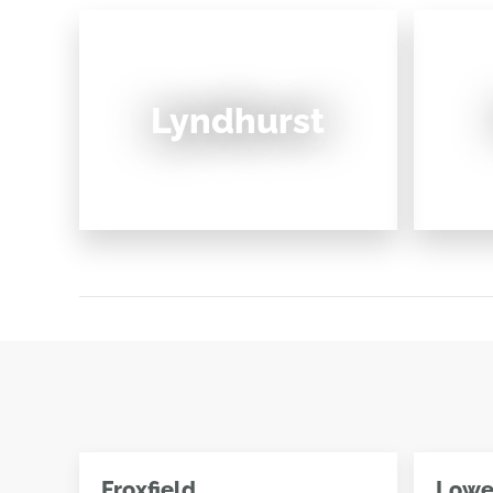
Lyndhurst
Froxfield
Lower