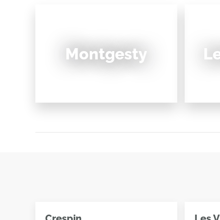
Montgesty
Le
Crespin
Les V