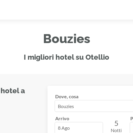
Bouzies
I migliori hotel su Otellio
 hotel a
Dove, cosa
Arrivo
P
5
8 Ago
Notti