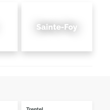
Sainte-Foy
Trentel