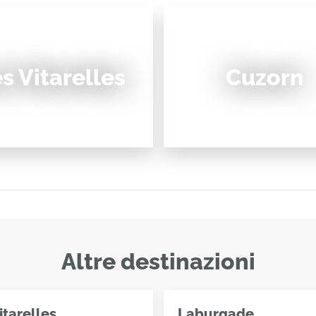
s Vitarelles
Cuzorn
Altre destinazioni
itarelles
Laburgade