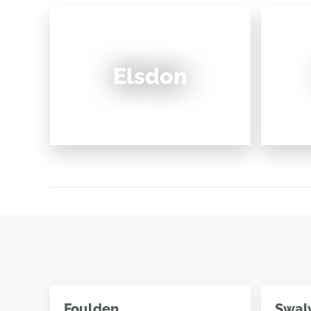
Elsdon
Foulden
Swal