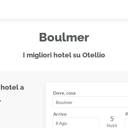
Boulmer
I migliori hotel su Otellio
 hotel a
Dove, cosa
r
Arrivo
P
5
8 Ago
Notti