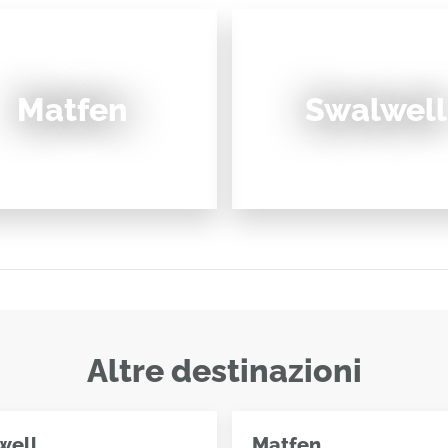
Matfen
Swalwell
Altre destinazioni
well
Matfen