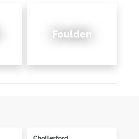
Foulden
Chollerford