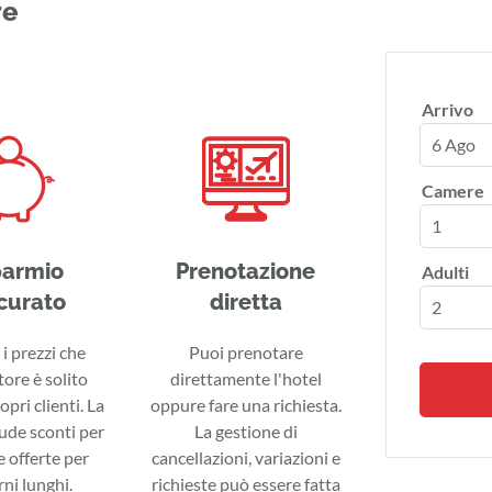
re
Arrivo
6 Ago
Camere
parmio
Prenotazione
Adulti
curato
diretta
i prezzi che
Puoi prenotare
tore è solito
direttamente l'hotel
ropri clienti. La
oppure fare una richiesta.
lude sconti per
La gestione di
 offerte per
cancellazioni, variazioni e
ni lunghi.
richieste può essere fatta