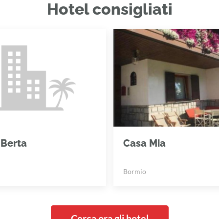
Hotel consigliati
 Berta
Casa Mia
Bormio
Cerca ora gli hotel