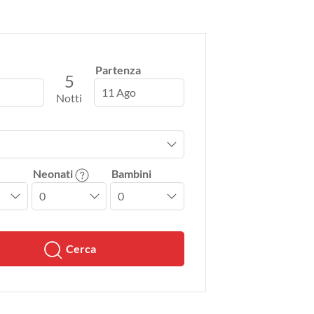
Partenza
5
11 Ago
Notti
Neonati
Bambini
Cerca