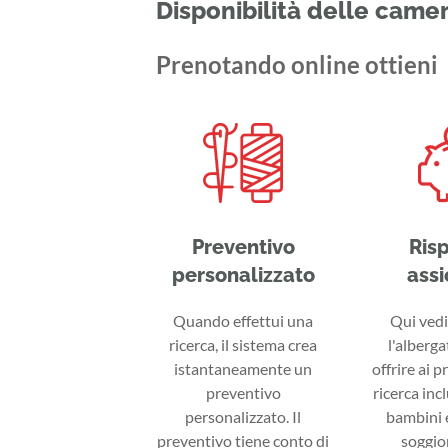
Disponibilità delle came
Prenotando online ottieni
Preventivo
Ris
personalizzato
assi
Quando effettui una
Qui vedi 
ricerca, il sistema crea
l'alberga
istantaneamente un
offrire ai p
preventivo
ricerca inc
personalizzato. Il
bambini e
preventivo tiene conto di
soggior