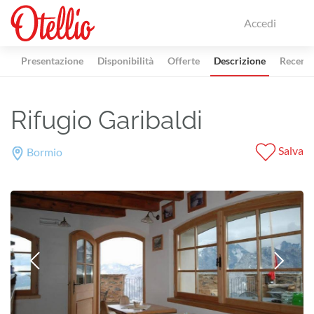
Accedi
Presentazione
Disponibilità
Offerte
Descrizione
Recensi
Rifugio Garibaldi
Salva
Bormio