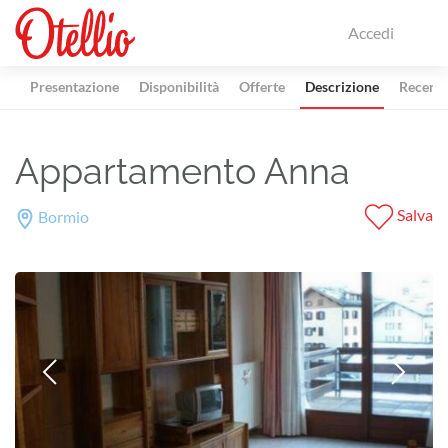
Accedi
Presentazione
Disponibilità
Offerte
Descrizione
Recensi
Appartamento Anna
Salva
Bormio