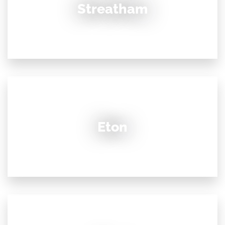
Streatham
Eton