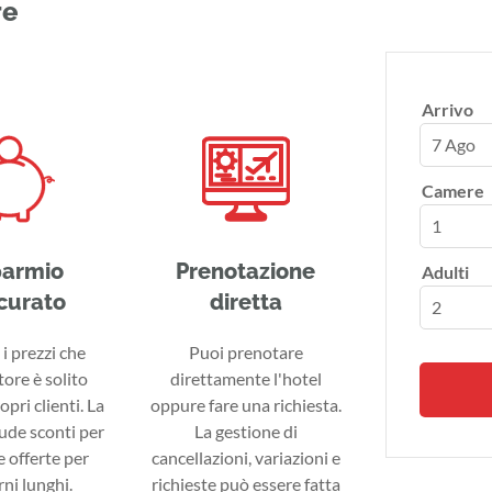
re
Arrivo
7 Ago
Camere
parmio
Prenotazione
Adulti
curato
diretta
i prezzi che
Puoi prenotare
tore è solito
direttamente l'hotel
ropri clienti. La
oppure fare una richiesta.
lude sconti per
La gestione di
 offerte per
cancellazioni, variazioni e
ni lunghi.
richieste può essere fatta