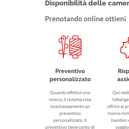
Disponibilità delle came
Prenotando online ottieni
Preventivo
Ris
personalizzato
assi
Quando effettui una
Qui vedi 
ricerca, il sistema crea
l'alberga
istantaneamente un
offrire ai p
preventivo
ricerca inc
personalizzato. Il
bambini e
preventivo tiene conto di
soggior