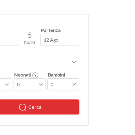
Partenza
5
12 Ago
Notti
Neonati
Bambini
Cerca