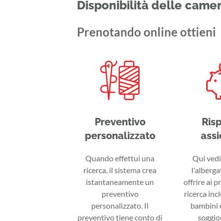
Disponibilità delle came
Prenotando online ottieni
Preventivo
Ris
personalizzato
assi
Quando effettui una
Qui vedi 
ricerca, il sistema crea
l'alberga
istantaneamente un
offrire ai p
preventivo
ricerca inc
personalizzato. Il
bambini e
preventivo tiene conto di
soggior