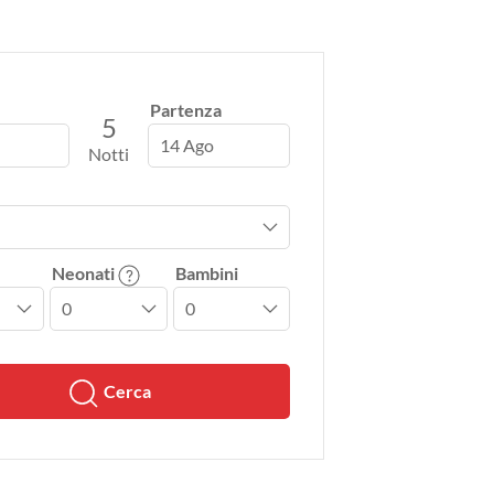
Partenza
5
14 Ago
Notti
Neonati
Bambini
Cerca