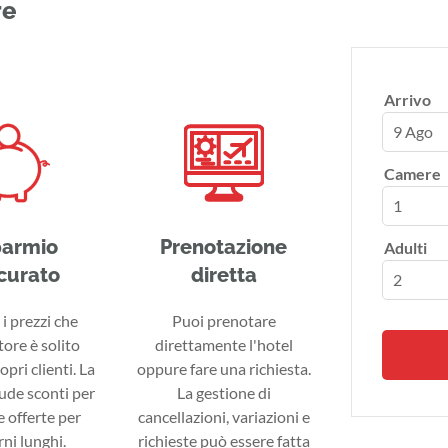
re
Arrivo
9 Ago
Camere
parmio
Prenotazione
Adulti
curato
diretta
i prezzi che
Puoi prenotare
tore è solito
direttamente l'hotel
ropri clienti. La
oppure fare una richiesta.
lude sconti per
La gestione di
 offerte per
cancellazioni, variazioni e
ni lunghi.
richieste può essere fatta