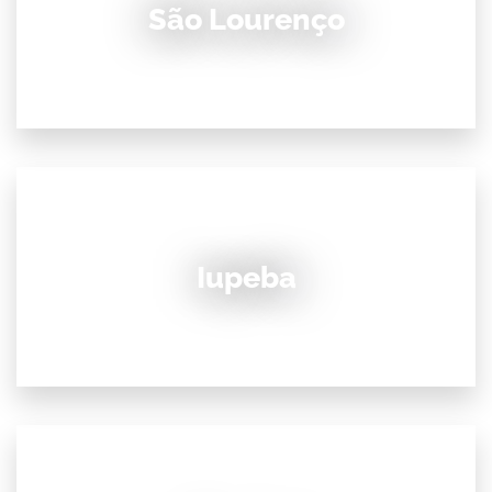
São Lourenço
Iupeba