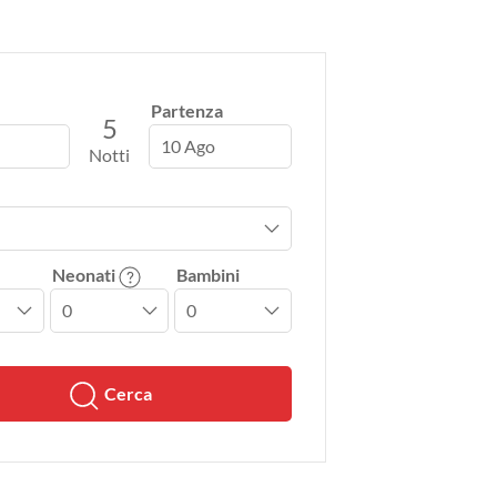
Partenza
5
10 Ago
Notti
Neonati
Bambini
Cerca