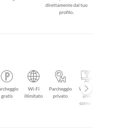
direttamente dal tuo
profilo.
rcheggio
Wi-Fi
Parcheggio
Wi-Fi in
Reception
M
gratis
illimitato
privato
aree
24h
comuni