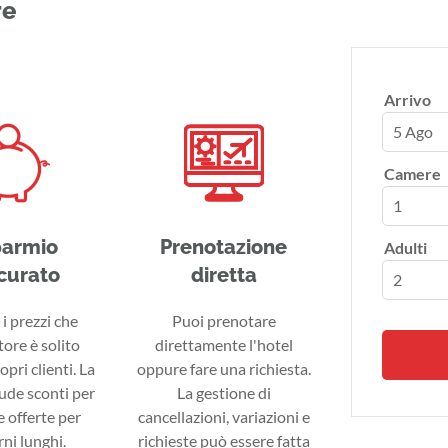
re
Arrivo
5 Ago
Camere
parmio
Prenotazione
Adulti
curato
diretta
i prezzi che
Puoi prenotare
tore è solito
direttamente l'hotel
ropri clienti. La
oppure fare una richiesta.
lude sconti per
La gestione di
 offerte per
cancellazioni, variazioni e
ni lunghi.
richieste può essere fatta