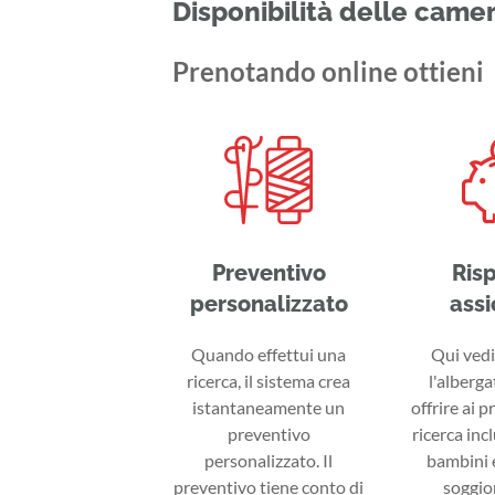
Disponibilità delle came
Prenotando online ottieni
Preventivo
Ris
personalizzato
assi
Quando effettui una
Qui vedi 
ricerca, il sistema crea
l'alberga
istantaneamente un
offrire ai p
preventivo
ricerca inc
personalizzato. Il
bambini e
preventivo tiene conto di
soggior