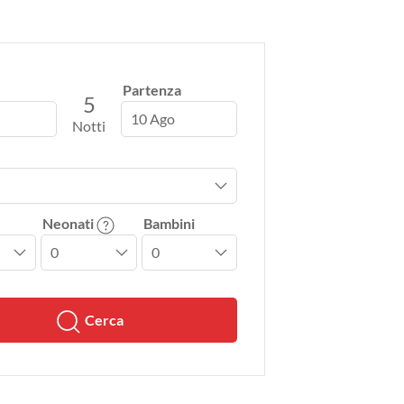
Partenza
5
10 Ago
Notti
Neonati
Bambini
Cerca