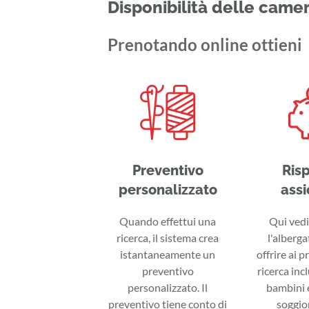
Disponibilità delle came
Prenotando online ottieni
Preventivo
Ris
personalizzato
assi
Quando effettui una
Qui vedi 
ricerca, il sistema crea
l'alberga
istantaneamente un
offrire ai p
preventivo
ricerca inc
personalizzato. Il
bambini e
preventivo tiene conto di
soggior