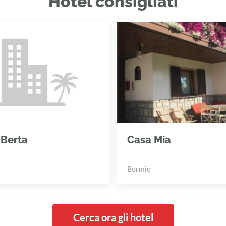
Hotel consigliati
 Berta
Casa Mia
Bormio
Cerca ora gli hotel