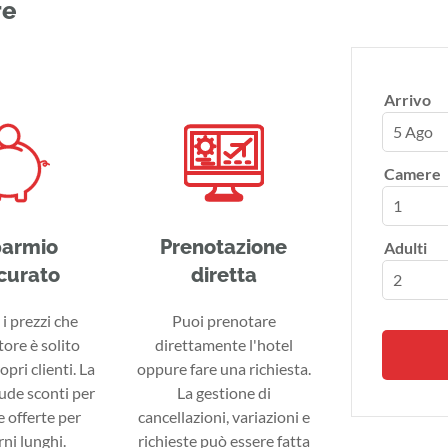
re
Arrivo
5 Ago
Camere
parmio
Prenotazione
Adulti
curato
diretta
i prezzi che
Puoi prenotare
tore è solito
direttamente l'hotel
ropri clienti. La
oppure fare una richiesta.
lude sconti per
La gestione di
 offerte per
cancellazioni, variazioni e
ni lunghi.
richieste può essere fatta